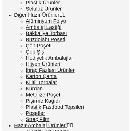
Plastik Ürünler
Selüloz Ürünler
Diğer Hazır Ürünler
Alüminyum Folyo
Ambalaj Lastiği
Bakkaliye Torbası
Buzdolabı Poşeti
Çöp Poşeti
Çöp Şiş
Hediyelik Ambalajlar
Hijyen Ürünleri
İhraç Fazlası Ürünler
Karton Çanta
Kilitli Torbalar
Kürdan
Metalize Poşet
Pişirme Kağıdı
Plastik Fastfood Tepsileri
Poşetler
Streç Film
Hazır Ambalaj Ürünleri