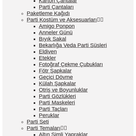
Karton Çantalar
Parti Çantaları
Paketleme Kağıdı
Parti Kostüm ve Aksesuarları
Amigo Ponpon
Anneler Günü
Bıyık Sakal
Bekarlığa Veda Parti Süsleri
Eldiven
Etekler
Fotoğraf Çekme Çubukları
Fötr Şapkalar
Geçici Dövme
Külah Şapkalar
Otriş ve Boyunluklar
Parti Gözlükleri
Parti Maskeleri
Parti Taçları
Peruklar
Parti Seti
Parti Temaları
Altın Simli Yapraklar