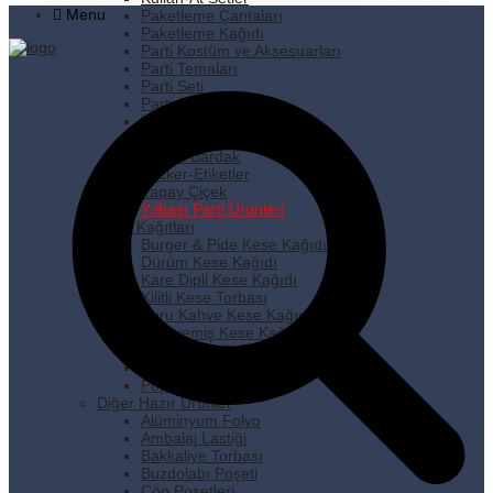
Menu
Paketleme Çantaları
Paketleme Kağıdı
Parti Kostüm ve Aksesuarları
Parti Temaları
Parti Seti
Parti Süsleri
Pipet
Plastik Tabak
Plastik Bardak
Sticker-Etiketler
Yapay Çiçek
Yılbaşı Parti Ürünleri
Kese Kağıtları
Burger & Pide Kese Kağıdı
Dürüm Kese Kağıdı
Kare Dipli Kese Kağıdı
Kilitli Kese Torbası
Kuru Kahve Kese Kağıdı
Kuruyemiş Kese Kağıdı
Pastane Kese Kağıdı
Pencereli Kese Kağıdı
Popcorn Kese Kağıdı
Diğer Hazır Ürünler
Alüminyum Folyo
Ambalaj Lastiği
Bakkaliye Torbası
Buzdolabı Poşeti
Çöp Poşetleri