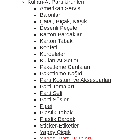
Kullan-At Parti Ürünleri
Amerikan Servis
Balonlar
Çatal, Bıçak, Kaşık
Desenli Peçete
Karton Bardaklar
Karton Tabak
Konfeti
Kurdeleler
Kullan-At Setler
Paketleme Çantaları
Paketleme Kağıdı
Parti Kostüm ve Aksesuarları
Parti Temaları
Parti Seti
Parti Süsleri
Pipet
Plastik Tabak
Plastik Bardak
Sticker-Etiketler
Yapay Çiçek
Yılbaşı Parti Ürünleri