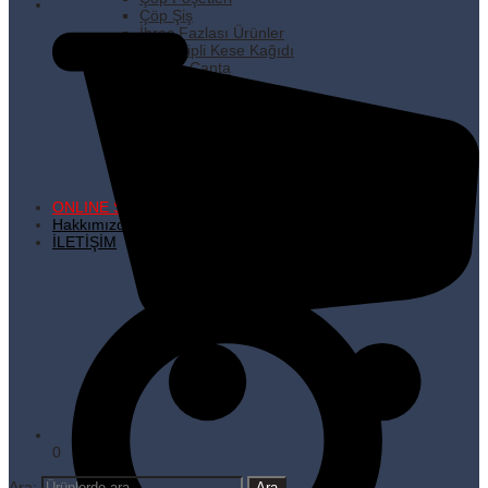
Çöp Şiş
İhraç Fazlası Ürünler
Kare Dipli Kese Kağıdı
Karton Çanta
Kilitli Torbalar
Kürdanlar
Metalize Poşetler
Pişirme Kağıdı
Plastik Poşetler
Streç Filmler
Temizlik Ürünleri
ONLINE SATIŞ
Hakkımızda
İLETİŞİM
0
Ara: