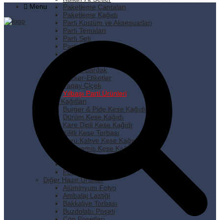
Menu
Paketleme Çantaları
Paketleme Kağıdı
Parti Kostüm ve Aksesuarları
Parti Temaları
Parti Seti
Parti Süsleri
Pipet
Plastik Tabak
Plastik Bardak
Sticker-Etiketler
Yapay Çiçek
Yılbaşı Parti Ürünleri
Kese Kağıtları
Burger & Pide Kese Kağıdı
Dürüm Kese Kağıdı
Kare Dipli Kese Kağıdı
Kilitli Kese Torbası
Kuru Kahve Kese Kağıdı
Kuruyemiş Kese Kağıdı
Pastane Kese Kağıdı
Pencereli Kese Kağıdı
Popcorn Kese Kağıdı
Diğer Hazır Ürünler
Alüminyum Folyo
Ambalaj Lastiği
Bakkaliye Torbası
Buzdolabı Poşeti
Çöp Poşetleri