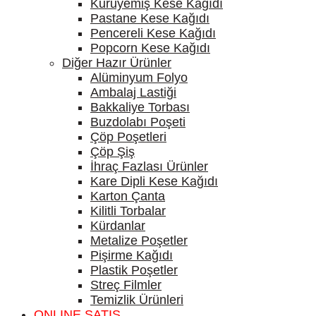
Kuruyemiş Kese Kağıdı
Pastane Kese Kağıdı
Pencereli Kese Kağıdı
Popcorn Kese Kağıdı
Diğer Hazır Ürünler
Alüminyum Folyo
Ambalaj Lastiği
Bakkaliye Torbası
Buzdolabı Poşeti
Çöp Poşetleri
Çöp Şiş
İhraç Fazlası Ürünler
Kare Dipli Kese Kağıdı
Karton Çanta
Kilitli Torbalar
Kürdanlar
Metalize Poşetler
Pişirme Kağıdı
Plastik Poşetler
Streç Filmler
Temizlik Ürünleri
ONLINE SATIŞ