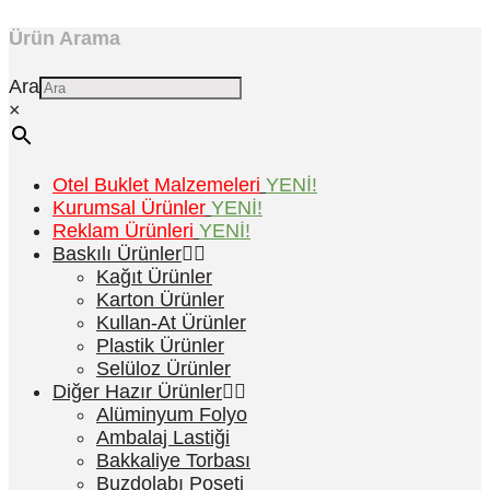
Ürün Arama
Ara
×
Otel Buklet Malzemeleri
YENİ!
Kurumsal Ürünler
YENİ!
Reklam Ürünleri
YENİ!
Baskılı Ürünler
Kağıt Ürünler
Karton Ürünler
Kullan-At Ürünler
Plastik Ürünler
Selüloz Ürünler
Diğer Hazır Ürünler
Alüminyum Folyo
Ambalaj Lastiği
Bakkaliye Torbası
Buzdolabı Poşeti