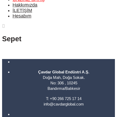
Hakkımızda
İLETİŞİM
Hesabım
Sepet
Çavdar Global Endüstri A.Ş.
Doğa Mah, Doğa Sokak.
No: 306 , 10245
Bandırma/Balıkesir
T: +90 266 725 17 14
info@cavdarglobal.com