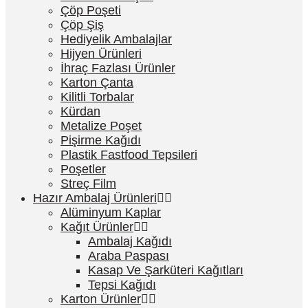
Çöp Poşeti
Çöp Şiş
Hediyelik Ambalajlar
Hijyen Ürünleri
İhraç Fazlası Ürünler
Karton Çanta
Kilitli Torbalar
Kürdan
Metalize Poşet
Pişirme Kağıdı
Plastik Fastfood Tepsileri
Poşetler
Streç Film
Hazır Ambalaj Ürünleri
Alüminyum Kaplar
Kağıt Ürünler
Ambalaj Kağıdı
Araba Paspası
Kasap Ve Şarküteri Kağıtları
Tepsi Kağıdı
Karton Ürünler