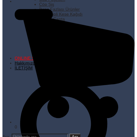
Çöp Şiş
İhraç Fazlası Ürünler
Kare Dipli Kese Kağıdı
Karton Çanta
Kilitli Torbalar
Kürdanlar
Metalize Poşetler
Pişirme Kağıdı
Plastik Poşetler
Streç Filmler
Temizlik Ürünleri
ONLINE SATIŞ
Hakkımızda
İLETİŞİM
0
Ara: