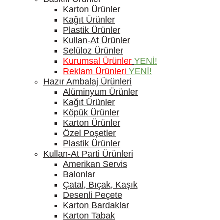
Karton Ürünler
Kağıt Ürünler
Plastik Ürünler
Kullan-At Ürünler
Selüloz Ürünler
Kurumsal Ürünler
YENİ!
Reklam Ürünleri
YENİ!
Hazır Ambalaj Ürünleri
Alüminyum Ürünler
Kağıt Ürünler
Köpük Ürünler
Karton Ürünler
Özel Poşetler
Plastik Ürünler
Kullan-At Parti Ürünleri
Amerikan Servis
Balonlar
Çatal, Bıçak, Kaşık
Desenli Peçete
Karton Bardaklar
Karton Tabak