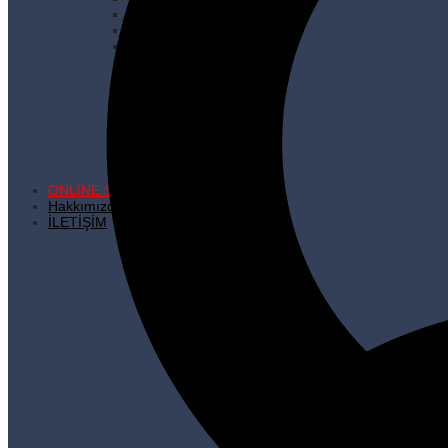
Çöp Şiş
İhraç Fazlası Ürünler
Kare Dipli Kese Kağıdı
Karton Çanta
Kilitli Torbalar
Kürdanlar
Metalize Poşetler
Pişirme Kağıdı
Plastik Poşetler
Streç Filmler
Temizlik Ürünleri
ONLINE SATIŞ
Hakkımızda
İLETİŞİM