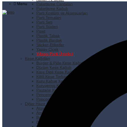
Menu
Paketleme Çantaları
Paketleme Kağıdı
Parti Kostüm ve Aksesuarları
Parti Temaları
Parti Seti
Parti Süsleri
Pipet
Plastik Tabak
Plastik Bardak
Sticker-Etiketler
Yapay Çiçek
Yılbaşı Parti Ürünleri
Kese Kağıtları
Burger & Pide Kese Kağıdı
Dürüm Kese Kağıdı
Kare Dipli Kese Kağıdı
Kilitli Kese Torbası
Kuru Kahve Kese Kağıdı
Kuruyemiş Kese Kağıdı
Pastane Kese Kağıdı
Pencereli Kese Kağıdı
Popcorn Kese Kağıdı
Diğer Hazır Ürünler
Alüminyum Folyo
Ambalaj Lastiği
Bakkaliye Torbası
Buzdolabı Poşeti
Çöp Poşetleri