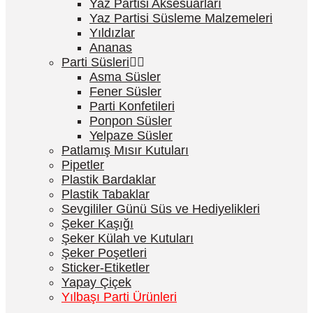
Yaz Partisi Aksesuarları
Yaz Partisi Süsleme Malzemeleri
Yıldızlar
Ananas
Parti Süsleri
Asma Süsler
Fener Süsler
Parti Konfetileri
Ponpon Süsler
Yelpaze Süsler
Patlamış Mısır Kutuları
Pipetler
Plastik Bardaklar
Plastik Tabaklar
Sevgililer Günü Süs ve Hediyelikleri
Şeker Kaşığı
Şeker Külah ve Kutuları
Şeker Poşetleri
Sticker-Etiketler
Yapay Çiçek
Yılbaşı Parti Ürünleri