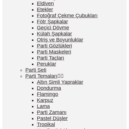
Eldiven
Etekler
Fotoğraf Çekme Çubukları
Fötr Şapkalar
Geçici Dövme
Külah Şapkalar
Otriş ve Boyunluklar
Parti Gözlükleri
Parti Maskeleri
Parti Taçları
Peruklar
Parti Seti
Parti Temaları
Altın Simli Yapraklar
Dondurma
Flamingo
Karpuz
Lama
Parti Zamanı
Pastel Düşler
Tropikal