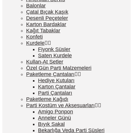
Balonlar
Çatal Bıçak Kaşık
Desenli Peçeteler
Karton Bardaklar
Kağıt Tabaklar
Konfeti
Kurdele
Fiyonk Süsler
Saten Kurdele
Kullan-At Setler
Özel Gün Parti Malzemeleri
Paketleme Çantaları
Hediye Kutuları
Karton Çantalar
Parti Çantaları
Paketleme Kağıdı
Parti Kostüm ve Aksesuarları
Amigo Ponpon
Anneler Günü
Bıyık Sakal
Bekarlığa Veda Parti Süsleri