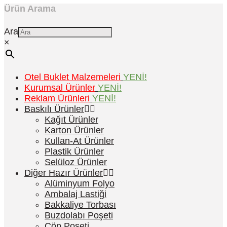
Ürün Arama
Ara
×
Otel Buklet Malzemeleri
YENİ!
Kurumsal Ürünler
YENİ!
Reklam Ürünleri
YENİ!
Baskılı Ürünler
Kağıt Ürünler
Karton Ürünler
Kullan-At Ürünler
Plastik Ürünler
Selüloz Ürünler
Diğer Hazır Ürünler
Alüminyum Folyo
Ambalaj Lastiği
Bakkaliye Torbası
Buzdolabı Poşeti
Çöp Poşeti