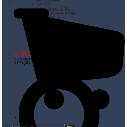
Çöp Şiş
İhraç Fazlası Ürünler
Kare Dipli Kese Kağıdı
Karton Çanta
Kilitli Torbalar
Kürdanlar
Metalize Poşetler
Pişirme Kağıdı
Plastik Poşetler
Streç Filmler
Temizlik Ürünleri
ONLINE SATIŞ
Hakkımızda
İLETİŞİM
0
Ara: