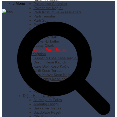
Menu
Paketleme Çantaları
Paketleme Kağıdı
Parti Kostüm ve Aksesuarları
Parti Temaları
Parti Seti
Parti Süsleri
Pipet
Plastik Tabak
Plastik Bardak
Sticker-Etiketler
Yapay Çiçek
Yılbaşı Parti Ürünleri
Kese Kağıtları
Burger & Pide Kese Kağıdı
Dürüm Kese Kağıdı
Kare Dipli Kese Kağıdı
Kilitli Kese Torbası
Kuru Kahve Kese Kağıdı
Kuruyemiş Kese Kağıdı
Pastane Kese Kağıdı
Pencereli Kese Kağıdı
Popcorn Kese Kağıdı
Diğer Hazır Ürünler
Alüminyum Folyo
Ambalaj Lastiği
Bakkaliye Torbası
Buzdolabı Poşeti
Çöp Poşetleri