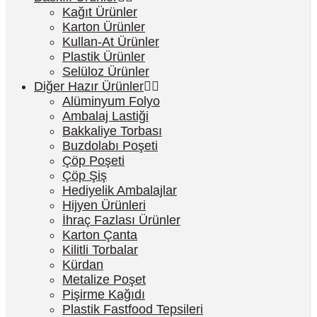
Kağıt Ürünler
Karton Ürünler
Kullan-At Ürünler
Plastik Ürünler
Selüloz Ürünler
Diğer Hazır Ürünler
Alüminyum Folyo
Ambalaj Lastiği
Bakkaliye Torbası
Buzdolabı Poşeti
Çöp Poşeti
Çöp Şiş
Hediyelik Ambalajlar
Hijyen Ürünleri
İhraç Fazlası Ürünler
Karton Çanta
Kilitli Torbalar
Kürdan
Metalize Poşet
Pişirme Kağıdı
Plastik Fastfood Tepsileri