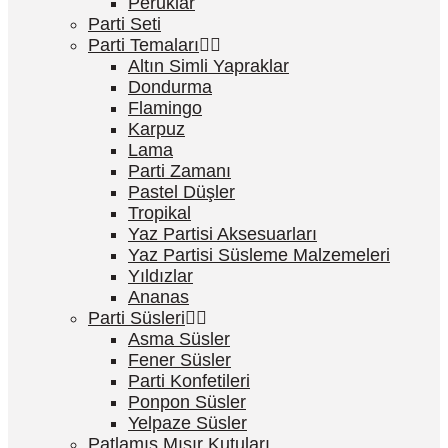
Peruklar
Parti Seti
Parti Temaları
Altın Simli Yapraklar
Dondurma
Flamingo
Karpuz
Lama
Parti Zamanı
Pastel Düşler
Tropikal
Yaz Partisi Aksesuarları
Yaz Partisi Süsleme Malzemeleri
Yıldızlar
Ananas
Parti Süsleri
Asma Süsler
Fener Süsler
Parti Konfetileri
Ponpon Süsler
Yelpaze Süsler
Patlamış Mısır Kutuları