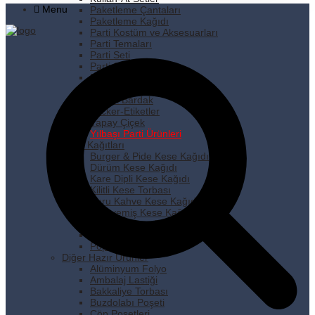
Menu
Paketleme Çantaları
Paketleme Kağıdı
Parti Kostüm ve Aksesuarları
Parti Temaları
Parti Seti
Parti Süsleri
Pipet
Plastik Tabak
Plastik Bardak
Sticker-Etiketler
Yapay Çiçek
Yılbaşı Parti Ürünleri
Kese Kağıtları
Burger & Pide Kese Kağıdı
Dürüm Kese Kağıdı
Kare Dipli Kese Kağıdı
Kilitli Kese Torbası
Kuru Kahve Kese Kağıdı
Kuruyemiş Kese Kağıdı
Pastane Kese Kağıdı
Pencereli Kese Kağıdı
Popcorn Kese Kağıdı
Diğer Hazır Ürünler
Alüminyum Folyo
Ambalaj Lastiği
Bakkaliye Torbası
Buzdolabı Poşeti
Çöp Poşetleri