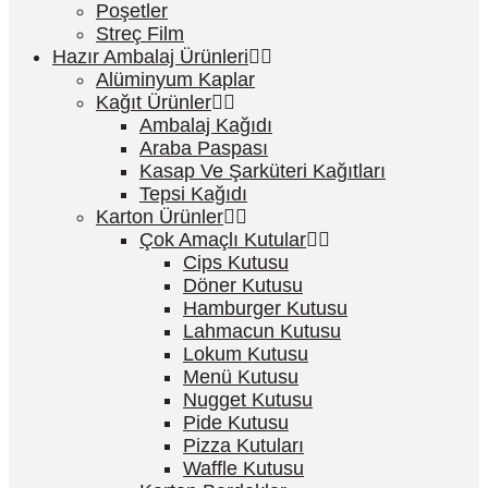
Poşetler
Streç Film
Hazır Ambalaj Ürünleri
Alüminyum Kaplar
Kağıt Ürünler
Ambalaj Kağıdı
Araba Paspası
Kasap Ve Şarküteri Kağıtları
Tepsi Kağıdı
Karton Ürünler
Çok Amaçlı Kutular
Cips Kutusu
Döner Kutusu
Hamburger Kutusu
Lahmacun Kutusu
Lokum Kutusu
Menü Kutusu
Nugget Kutusu
Pide Kutusu
Pizza Kutuları
Waffle Kutusu