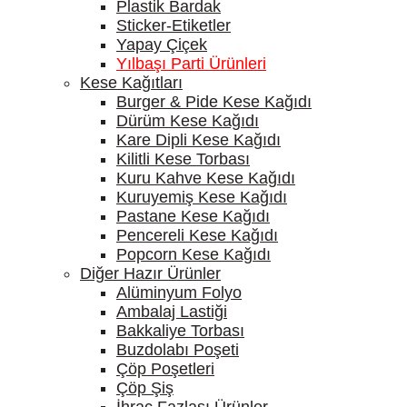
Plastik Bardak
Sticker-Etiketler
Yapay Çiçek
Yılbaşı Parti Ürünleri
Kese Kağıtları
Burger & Pide Kese Kağıdı
Dürüm Kese Kağıdı
Kare Dipli Kese Kağıdı
Kilitli Kese Torbası
Kuru Kahve Kese Kağıdı
Kuruyemiş Kese Kağıdı
Pastane Kese Kağıdı
Pencereli Kese Kağıdı
Popcorn Kese Kağıdı
Diğer Hazır Ürünler
Alüminyum Folyo
Ambalaj Lastiği
Bakkaliye Torbası
Buzdolabı Poşeti
Çöp Poşetleri
Çöp Şiş