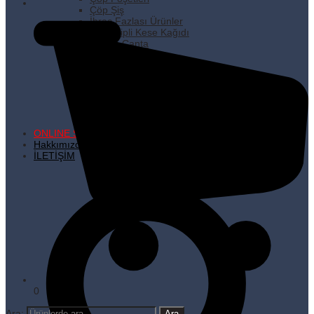
Çöp Şiş
İhraç Fazlası Ürünler
Kare Dipli Kese Kağıdı
Karton Çanta
Kilitli Torbalar
Kürdanlar
Metalize Poşetler
Pişirme Kağıdı
Plastik Poşetler
Streç Filmler
Temizlik Ürünleri
ONLINE SATIŞ
Hakkımızda
İLETİŞİM
0
Ara: