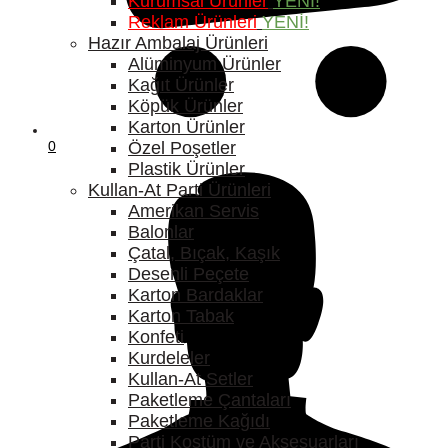
Kurumsal Ürünler
YENİ!
Reklam Ürünleri
YENİ!
Hazır Ambalaj Ürünleri
Alüminyum Ürünler
Kağıt Ürünler
Köpük Ürünler
Karton Ürünler
Özel Poşetler
0
Plastik Ürünler
Kullan-At Parti Ürünleri
Amerikan Servis
Balonlar
Çatal, Bıçak, Kaşık
Desenli Peçete
Karton Bardaklar
Karton Tabak
Konfeti
Kurdeleler
Kullan-At Setler
Paketleme Çantaları
Paketleme Kağıdı
Parti Kostüm ve Aksesuarları