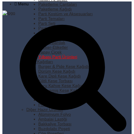
Menu
Paketleme Çantaları
Paketleme Kağıdı
Parti Kostüm ve Aksesuarları
Parti Temaları
Parti Seti
Parti Süsleri
Pipet
Plastik Tabak
Plastik Bardak
Sticker-Etiketler
Yapay Çiçek
Yılbaşı Parti Ürünleri
Kese Kağıtları
Burger & Pide Kese Kağıdı
Dürüm Kese Kağıdı
Kare Dipli Kese Kağıdı
Kilitli Kese Torbası
Kuru Kahve Kese Kağıdı
Kuruyemiş Kese Kağıdı
Pastane Kese Kağıdı
Pencereli Kese Kağıdı
Popcorn Kese Kağıdı
Diğer Hazır Ürünler
Alüminyum Folyo
Ambalaj Lastiği
Bakkaliye Torbası
Buzdolabı Poşeti
Çöp Poşetleri