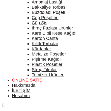
Ambalaj Lastiği
Bakkaliye Torbası
Buzdolabı Poşeti
Çöp Poşetleri
Çöp Şiş
İhraç Fazlası Ürünler
Kare Dipli Kese Kağıdı
Karton Çanta
Kilitli Torbalar
Kürdanlar
Metalize Poşetler
Pişirme Kağıdı
Plastik Poşetler
Streç Filmler
Temizlik Ürünleri
ONLINE SATIŞ
Hakkımızda
İLETİŞİM
Hesabım