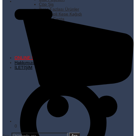
Çöp Şiş
İhraç Fazlası Ürünler
Kare Dipli Kese Kağıdı
Karton Çanta
Kilitli Torbalar
Kürdanlar
Metalize Poşetler
Pişirme Kağıdı
Plastik Poşetler
Streç Filmler
Temizlik Ürünleri
ONLINE SATIŞ
Hakkımızda
İLETİŞİM
0
Ara: