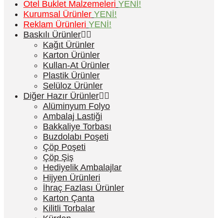
Otel Buklet Malzemeleri
YENİ!
Kurumsal Ürünler
YENİ!
Reklam Ürünleri
YENİ!
Baskılı Ürünler
Kağıt Ürünler
Karton Ürünler
Kullan-At Ürünler
Plastik Ürünler
Selüloz Ürünler
Diğer Hazır Ürünler
Alüminyum Folyo
Ambalaj Lastiği
Bakkaliye Torbası
Buzdolabı Poşeti
Çöp Poşeti
Çöp Şiş
Hediyelik Ambalajlar
Hijyen Ürünleri
İhraç Fazlası Ürünler
Karton Çanta
Kilitli Torbalar