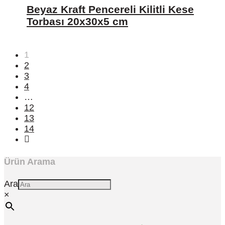
Beyaz Kraft Pencereli Kilitli Kese
Torbası 20x30x5 cm
1
2
3
4
…
12
13
14
Ürün Arama
Ara
×