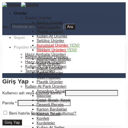
Ürünler
Baskılı Ürünler
Karton Ürünler
Ara:
Kağıt Ürünler
Plastik Ürünler
Kullan-At Ürünler
Sepet
Selüloz Ürünler
Kurumsal Ürünler
YENİ!
Popüler Kategoriler
Reklam Ürünleri
YENİ!
Hazır Ambalaj Ürünleri
Baskılı Ambalaj Ürünleri
Alüminyum Ürünler
Hazır Ambalaj Ürünleri
Kağıt Ürünler
Kullan-At Parti Ürünleri
Köpük Ürünler
Temizlik Ürünleri
Karton Ürünler
Özel Poşetler
Giriş Yap
Plastik Ürünler
Kullan-At Parti Ürünleri
Amerikan Servis
Kullanıcı adı veya e-posta adresi
*
Balonlar
Çatal, Bıçak, Kaşık
Parola
*
Desenli Peçete
Karton Bardaklar
Beni hatırla
Parolanızı mı unuttunuz?
Karton Tabak
Konfeti
Kurdeleler
Kullan-At Setler