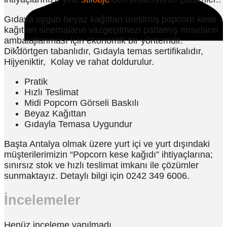
Gıdaya uygun beyaz kağıttan üretilmiş popcorn kese
kağıtları sinemaların vazgeçilmezi patlamış mısırların
ambalajlanması için ekonomik bir yöntemdir.
Dikdörtgen tabanlıdır, Gıdayla temas sertifikalıdır,
Hijyeniktir, Kolay ve rahat doldurulur.
Pratik
Hızlı Teslimat
Midi Popcorn Görseli Baskılı
Beyaz Kağıttan
Gıdayla Temasa Uygundur
Başta Antalya olmak üzere yurt içi ve yurt dışındaki
müşterilerimizin “Popcorn kese kağıdı” ihtiyaçlarına;
sınırsız stok ve hızlı teslimat imkanı ile çözümler
sunmaktayız. Detaylı bilgi için 0242 349 6006.
İncelemeler
Henüz inceleme yapılmadı.