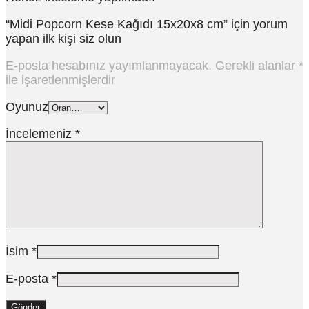
“Midi Popcorn Kese Kağıdı 15x20x8 cm” için yorum
yapan ilk kişi siz olun
E-posta hesabınız yayımlanmayacak.
Gerekli alanlar
*
ile işaretlenmişlerdir
Oyunuz
İncelemeniz
*
İsim
*
E-posta
*