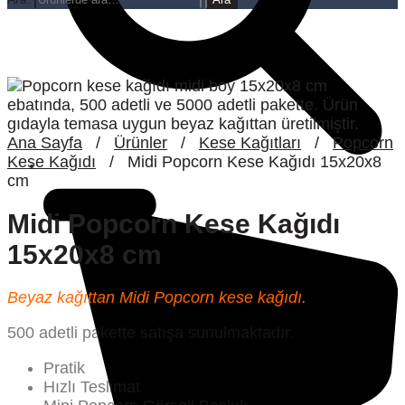
Ana Sayfa
/
Ürünler
/
Kese Kağıtları
/
Popcorn
Kese Kağıdı
/
Midi Popcorn Kese Kağıdı 15x20x8
cm
Midi Popcorn Kese Kağıdı
15x20x8 cm
Beyaz kağıttan Midi Popcorn kese kağıdı.
500 adetli pakette satışa sunulmaktadır.
Pratik
Hızlı Teslimat