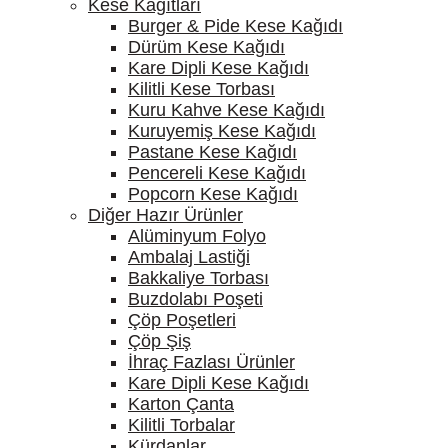
Kese Kağıtları
Burger & Pide Kese Kağıdı
Dürüm Kese Kağıdı
Kare Dipli Kese Kağıdı
Kilitli Kese Torbası
Kuru Kahve Kese Kağıdı
Kuruyemiş Kese Kağıdı
Pastane Kese Kağıdı
Pencereli Kese Kağıdı
Popcorn Kese Kağıdı
Diğer Hazır Ürünler
Alüminyum Folyo
Ambalaj Lastiği
Bakkaliye Torbası
Buzdolabı Poşeti
Çöp Poşetleri
Çöp Şiş
İhraç Fazlası Ürünler
Kare Dipli Kese Kağıdı
Karton Çanta
Kilitli Torbalar
Kürdanlar