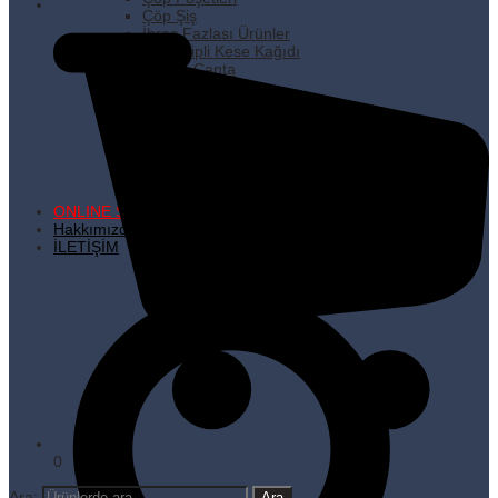
Çöp Şiş
İhraç Fazlası Ürünler
Kare Dipli Kese Kağıdı
Karton Çanta
Kilitli Torbalar
Kürdanlar
Metalize Poşetler
Pişirme Kağıdı
Plastik Poşetler
Streç Filmler
Temizlik Ürünleri
ONLINE SATIŞ
Hakkımızda
İLETİŞİM
0
Ara: