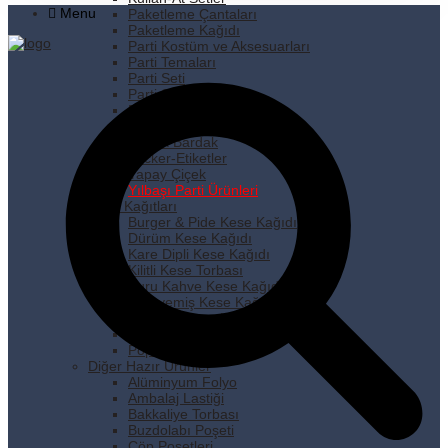
Menu
Paketleme Çantaları
Paketleme Kağıdı
Parti Kostüm ve Aksesuarları
Parti Temaları
Parti Seti
Parti Süsleri
Pipet
Plastik Tabak
Plastik Bardak
Sticker-Etiketler
Yapay Çiçek
Yılbaşı Parti Ürünleri
Kese Kağıtları
Burger & Pide Kese Kağıdı
Dürüm Kese Kağıdı
Kare Dipli Kese Kağıdı
Kilitli Kese Torbası
Kuru Kahve Kese Kağıdı
Kuruyemiş Kese Kağıdı
Pastane Kese Kağıdı
Pencereli Kese Kağıdı
Popcorn Kese Kağıdı
Diğer Hazır Ürünler
Alüminyum Folyo
Ambalaj Lastiği
Bakkaliye Torbası
Buzdolabı Poşeti
Çöp Poşetleri