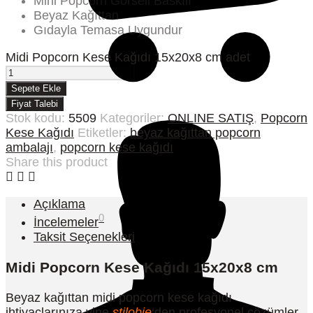
Mini Popcorn Görseli Baskılı
Beyaz Kağıttan
Gıdayla Temasa Uygundur
Midi Popcorn Kese Kağıdı 15x20x8 cm adet
Sepete Ekle
0
Fiyat Talebi
Stok kodu:
5509
Kategoriler:
ONLINE SATIŞ
,
Popcorn
Kese Kağıdı
Etiketler:
beyaz kağıttan popcorn
ambalajı
,
popcorn kese kağıdı
Share this product
Açıklama
0
İncelemeler
Taksit Seçenekleri
Midi Popcorn Kese Kağıdı 15x20x8 cm
Beyaz kağıttan midi popcorn kese kağıdı
ihtiyaçlarınıza yine
stilobje
‘den profesyonel çözümler..