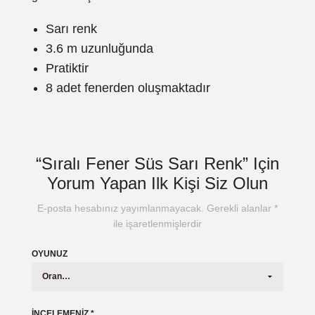
Sarı renk
3.6 m uzunluğunda
Pratiktir
8 adet fenerden oluşmaktadır
“Sıralı Fener Süs Sarı Renk” Için
Yorum Yapan Ilk Kişi Siz Olun
E-posta hesabınız yayımlanmayacak.
Gerekli alanlar
*
ile işaretlenmişlerdir
OYUNUZ
İNCELEMENIZ
*