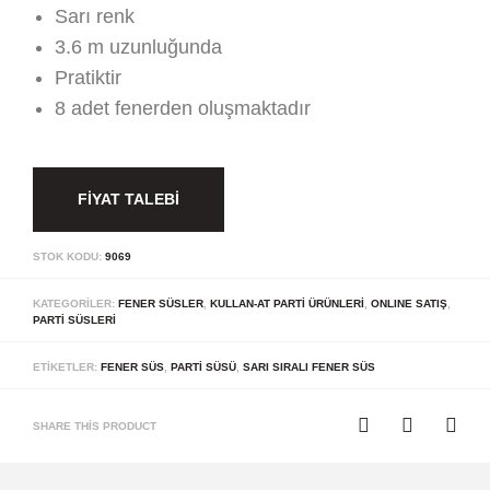
Sarı renk
3.6 m uzunluğunda
Pratiktir
8 adet fenerden oluşmaktadır
FIYAT TALEBI
STOK KODU:
9069
KATEGORILER:
FENER SÜSLER
,
KULLAN-AT PARTI ÜRÜNLERI
,
ONLINE SATIŞ
,
PARTI SÜSLERI
ETIKETLER:
FENER SÜS
,
PARTI SÜSÜ
,
SARI SIRALI FENER SÜS
SHARE THIS PRODUCT