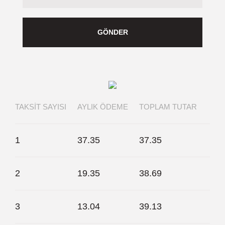
TAKSIT SAYISI
AYLIK ÖDEME
TOPLAM TUTAR
1
37.35
37.35
2
19.35
38.69
3
13.04
39.13