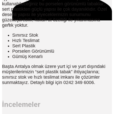
kullanabileceğiniz bu porselen görünümlü tabaklar;
sert plastikten güçlü yapısı ile çok dayanıklıdır. Özel
desenli yapısı ile yiyeceklerinizin sunumunu
güzelleştirebilir, kullan at özelliği ile yıkanmasına
gerek yoktur.
Sınırsız Stok
Hızlı Teslimat
Sert Plastik
Porselen Görünümlü
Gümüş Kenarlı
Başta Antalya olmak üzere yurt içi ve yurt dışındaki
müşterilerimizin “sert plastik tabak” ihtiyaçlarına;
sınırsız stok ve hızlı teslimat imkanı ile çözümler
sunmaktayız. Detaylı bilgi için 0242 349 6006.
İncelemeler