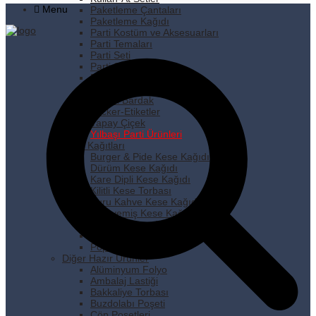
Menu
Paketleme Çantaları
Paketleme Kağıdı
Parti Kostüm ve Aksesuarları
Parti Temaları
Parti Seti
Parti Süsleri
Pipet
Plastik Tabak
Plastik Bardak
Sticker-Etiketler
Yapay Çiçek
Yılbaşı Parti Ürünleri
Kese Kağıtları
Burger & Pide Kese Kağıdı
Dürüm Kese Kağıdı
Kare Dipli Kese Kağıdı
Kilitli Kese Torbası
Kuru Kahve Kese Kağıdı
Kuruyemiş Kese Kağıdı
Pastane Kese Kağıdı
Pencereli Kese Kağıdı
Popcorn Kese Kağıdı
Diğer Hazır Ürünler
Alüminyum Folyo
Ambalaj Lastiği
Bakkaliye Torbası
Buzdolabı Poşeti
Çöp Poşetleri