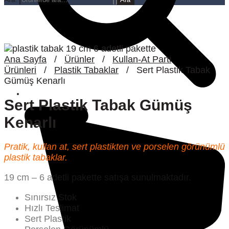
Ana Sayfa
/
Ürünler
/
Kullan-At Parti
Ürünleri
/
Plastik Tabaklar
/
Sert Plastik Tabak
Gümüş Kenarlı
Sert Plastik Tabak Gümüş
Kenarlı
Pratik, kullan at, sert plastikten ve porselen görünümlü
plastik tabaklar.
19 cm – 6 adetli pakette satışa sunulmaktadır.
Sınırsız Stok
Hızlı Teslimat
Sert Plastik