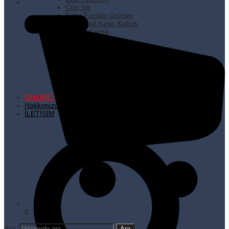
Çöp Şiş
İhraç Fazlası Ürünler
Kare Dipli Kese Kağıdı
Karton Çanta
Kilitli Torbalar
Kürdanlar
Metalize Poşetler
Pişirme Kağıdı
Plastik Poşetler
Streç Filmler
Temizlik Ürünleri
ONLINE SATIŞ
Hakkımızda
İLETİŞİM
0
Ara: