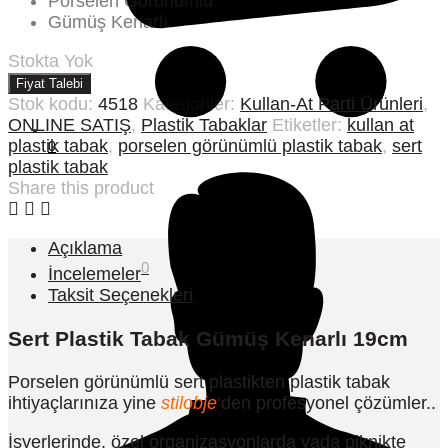
Porselen Görünümlü
Gümüş Kenarlı
Stokta Yok
Fiyat Talebi
Stok kodu:
4518
Kategoriler:
Kullan-At Parti Ürünleri
,
ONLINE SATIŞ
,
Plastik Tabaklar
Etiketler:
kullan at
plastik tabak
,
porselen görünümlü plastik tabak
,
sert
0
plastik tabak
Share this product
Açıklama
0
İncelemeler
Taksit Seçenekleri
Sert Plastik Tabak Gümüş Kenarlı 19cm
Porselen görünümlü sert plastikten plastik tabak
ihtiyaçlarınıza yine
stilobje
‘den profesyonel çözümler..
İşyerlerinde, özel organizasyonlarda yada piknikte