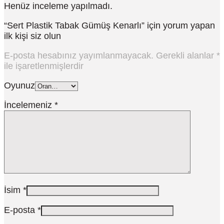
Henüz inceleme yapılmadı.
“Sert Plastik Tabak Gümüş Kenarlı” için yorum yapan
ilk kişi siz olun
E-posta hesabınız yayımlanmayacak.
Gerekli alanlar
*
ile işaretlenmişlerdir
Oyunuz
İncelemeniz
*
İsim
*
E-posta
*