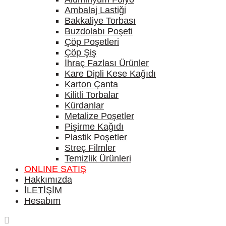
Ambalaj Lastiği
Bakkaliye Torbası
Buzdolabı Poşeti
Çöp Poşetleri
Çöp Şiş
İhraç Fazlası Ürünler
Kare Dipli Kese Kağıdı
Karton Çanta
Kilitli Torbalar
Kürdanlar
Metalize Poşetler
Pişirme Kağıdı
Plastik Poşetler
Streç Filmler
Temizlik Ürünleri
ONLINE SATIŞ
Hakkımızda
İLETİŞİM
Hesabım