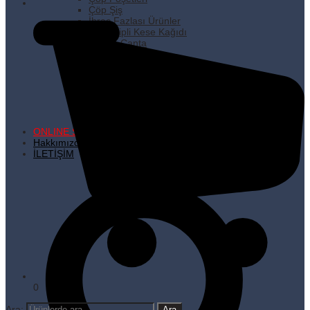
Çöp Şiş
İhraç Fazlası Ürünler
Kare Dipli Kese Kağıdı
Karton Çanta
Kilitli Torbalar
Kürdanlar
Metalize Poşetler
Pişirme Kağıdı
Plastik Poşetler
Streç Filmler
Temizlik Ürünleri
ONLINE SATIŞ
Hakkımızda
İLETİŞİM
0
Ara: