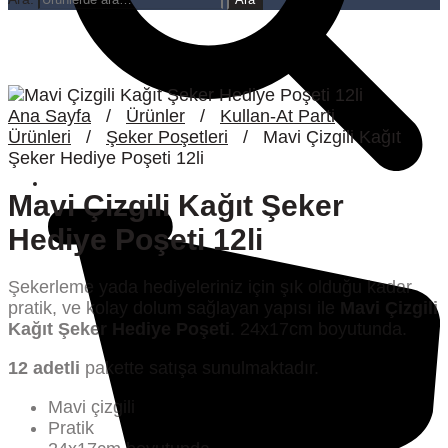
Ana Sayfa
/
Ürünler
/
Kullan-At Parti
Ürünleri
/
Şeker Poşetleri
/
Mavi Çizgili Kağıt
Şeker Hediye Poşeti 12li
Mavi Çizgili Kağıt Şeker
Hediye Poşeti 12li
Şekerleme yada hediyeleriniz için şık olduğu kadar
pratik, ve kolay dolum sağlayan yapısı ile
Mavi Çizgili
Kağıt Şeker Hediye Poşeti
. 24x17cm boyutunda.
12 adetli
pakette satışa sunulmaktadır.
Mavi çizgili
Pratik