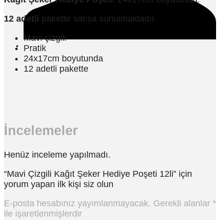
12 adetli
pakette satışa sunulmaktadır.
Mavi çizgili
Pratik
24x17cm boyutunda
12 adetli pakette
İncelemeler
Henüz inceleme yapılmadı.
“Mavi Çizgili Kağıt Şeker Hediye Poşeti 12li” için
yorum yapan ilk kişi siz olun
E-posta hesabınız yayımlanmayacak.
Gerekli alanlar
*
ile işaretlenmişlerdir