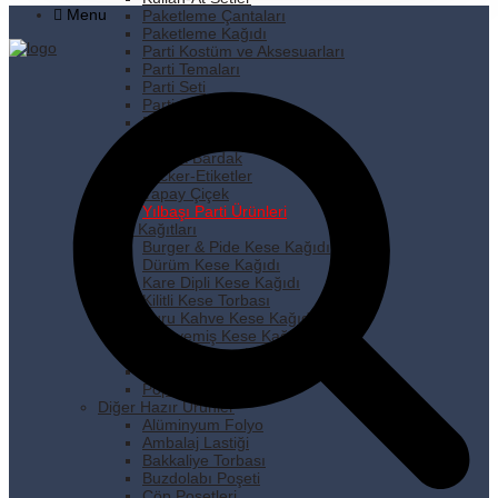
Menu
Paketleme Çantaları
Paketleme Kağıdı
Parti Kostüm ve Aksesuarları
Parti Temaları
Parti Seti
Parti Süsleri
Pipet
Plastik Tabak
Plastik Bardak
Sticker-Etiketler
Yapay Çiçek
Yılbaşı Parti Ürünleri
Kese Kağıtları
Burger & Pide Kese Kağıdı
Dürüm Kese Kağıdı
Kare Dipli Kese Kağıdı
Kilitli Kese Torbası
Kuru Kahve Kese Kağıdı
Kuruyemiş Kese Kağıdı
Pastane Kese Kağıdı
Pencereli Kese Kağıdı
Popcorn Kese Kağıdı
Diğer Hazır Ürünler
Alüminyum Folyo
Ambalaj Lastiği
Bakkaliye Torbası
Buzdolabı Poşeti
Çöp Poşetleri