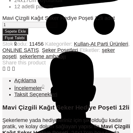
24x17cm boyutunda
12 adetli pakette
Mavi Çizgili Kağıt Şeker Hediye Poşeti 12li adet
Sepete Ekle
Fiyat Talebi
Stok kodu:
11456
Kategoriler:
Kullan-At Parti Ürünleri
,
0
ONLINE SATIŞ
,
Şeker Poşetleri
Etiketler:
şeker
poşeti
,
şekerleme ambalajı
Share this product
Açıklama
0
İncelemeler
Taksit Seçenekleri
Mavi Çizgili Kağıt Şeker Hediye Poşeti 12li
Şekerleme yada hediyeleriniz için şık olduğu kadar
pratik, ve kolay dolum sağlayan yapısı ile
Mavi Çizgili
Kağıt Şeker Hediye Poşeti
. 24x17cm boyutunda.