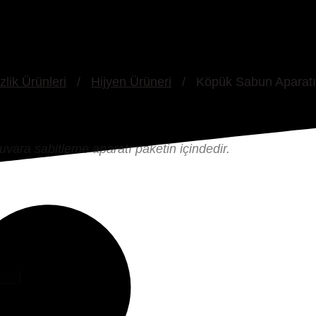
zlik Ürünleri
/
Hijyen Ürüneri
/
Köpük Sabun Aparatı
duvara sabitleme aparatı paketin içindedir.