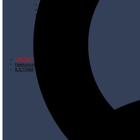
Çöp Şiş
İhraç Fazlası Ürünler
Kare Dipli Kese Kağıdı
Karton Çanta
Kilitli Torbalar
Kürdanlar
Metalize Poşetler
Pişirme Kağıdı
Plastik Poşetler
Streç Filmler
Temizlik Ürünleri
ONLINE SATIŞ
Hakkımızda
İLETİŞİM