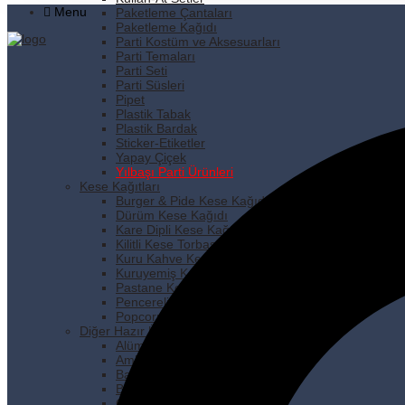
Menu
Paketleme Çantaları
Paketleme Kağıdı
Parti Kostüm ve Aksesuarları
Parti Temaları
Parti Seti
Parti Süsleri
Pipet
Plastik Tabak
Plastik Bardak
Sticker-Etiketler
Yapay Çiçek
Yılbaşı Parti Ürünleri
Kese Kağıtları
Burger & Pide Kese Kağıdı
Dürüm Kese Kağıdı
Kare Dipli Kese Kağıdı
Kilitli Kese Torbası
Kuru Kahve Kese Kağıdı
Kuruyemiş Kese Kağıdı
Pastane Kese Kağıdı
Pencereli Kese Kağıdı
Popcorn Kese Kağıdı
Diğer Hazır Ürünler
Alüminyum Folyo
Ambalaj Lastiği
Bakkaliye Torbası
Buzdolabı Poşeti
Çöp Poşetleri