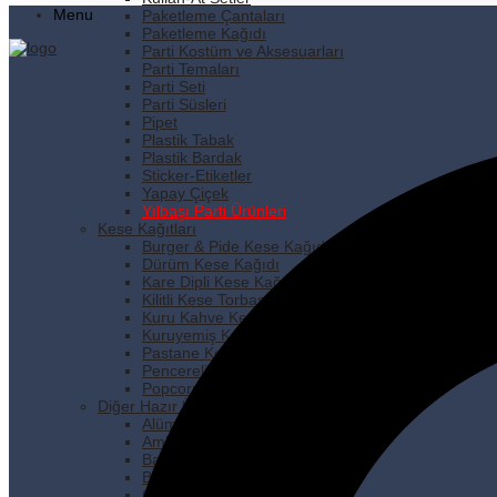
Menu
Paketleme Çantaları
Paketleme Kağıdı
Parti Kostüm ve Aksesuarları
Parti Temaları
Parti Seti
Parti Süsleri
Pipet
Plastik Tabak
Plastik Bardak
Sticker-Etiketler
Yapay Çiçek
Yılbaşı Parti Ürünleri
Kese Kağıtları
Burger & Pide Kese Kağıdı
Dürüm Kese Kağıdı
Kare Dipli Kese Kağıdı
Kilitli Kese Torbası
Kuru Kahve Kese Kağıdı
Kuruyemiş Kese Kağıdı
Pastane Kese Kağıdı
Pencereli Kese Kağıdı
Popcorn Kese Kağıdı
Diğer Hazır Ürünler
Alüminyum Folyo
Ambalaj Lastiği
Bakkaliye Torbası
Buzdolabı Poşeti
Çöp Poşetleri