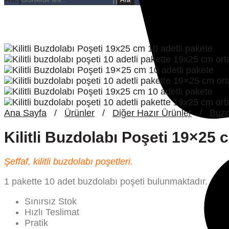
Ana Sayfa
/
Ürünler
/
Diğer Hazır Ürünler
/
Buzd
Kilitli Buzdolabı Poşeti 19×25 
Şeffaf, kilitli buzdolabı poşetleri.
1 pakette 10 adet buzdolabı poşeti bulunmaktadır.
Sınırsız Stok
Hızlı Teslimat
Pratik