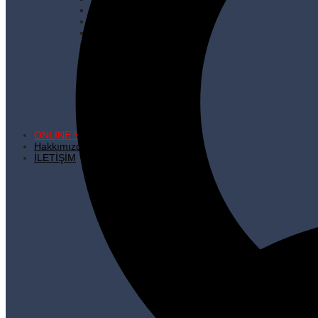
Çöp Şiş
İhraç Fazlası Ürünler
Kare Dipli Kese Kağıdı
Karton Çanta
Kilitli Torbalar
Kürdanlar
Metalize Poşetler
Pişirme Kağıdı
Plastik Poşetler
Streç Filmler
Temizlik Ürünleri
ONLINE SATIŞ
Hakkımızda
İLETİŞİM