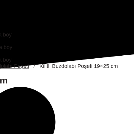
olabı Poşeti
/
Kilitli Buzdolabı Poşeti 19×25 cm
cm