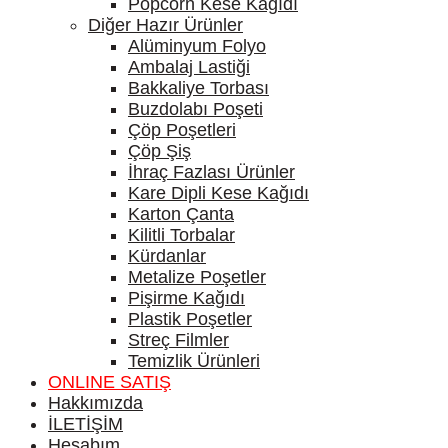
Popcorn Kese Kağıdı
Diğer Hazır Ürünler
Alüminyum Folyo
Ambalaj Lastiği
Bakkaliye Torbası
Buzdolabı Poşeti
Çöp Poşetleri
Çöp Şiş
İhraç Fazlası Ürünler
Kare Dipli Kese Kağıdı
Karton Çanta
Kilitli Torbalar
Kürdanlar
Metalize Poşetler
Pişirme Kağıdı
Plastik Poşetler
Streç Filmler
Temizlik Ürünleri
ONLINE SATIŞ
Hakkımızda
İLETİŞİM
Hesabım