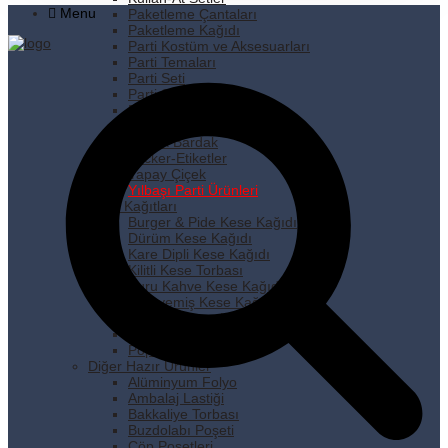
Menu
Paketleme Çantaları
Paketleme Kağıdı
Parti Kostüm ve Aksesuarları
Parti Temaları
Parti Seti
Parti Süsleri
Pipet
Plastik Tabak
Plastik Bardak
Sticker-Etiketler
Yapay Çiçek
Yılbaşı Parti Ürünleri
Kese Kağıtları
Burger & Pide Kese Kağıdı
Dürüm Kese Kağıdı
Kare Dipli Kese Kağıdı
Kilitli Kese Torbası
Kuru Kahve Kese Kağıdı
Kuruyemiş Kese Kağıdı
Pastane Kese Kağıdı
Pencereli Kese Kağıdı
Popcorn Kese Kağıdı
Diğer Hazır Ürünler
Alüminyum Folyo
Ambalaj Lastiği
Bakkaliye Torbası
Buzdolabı Poşeti
Çöp Poşetleri