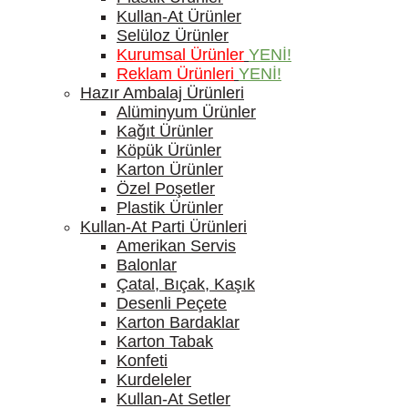
Kullan-At Ürünler
Selüloz Ürünler
Kurumsal Ürünler
YENİ!
Reklam Ürünleri
YENİ!
Hazır Ambalaj Ürünleri
Alüminyum Ürünler
Kağıt Ürünler
Köpük Ürünler
Karton Ürünler
Özel Poşetler
Plastik Ürünler
Kullan-At Parti Ürünleri
Amerikan Servis
Balonlar
Çatal, Bıçak, Kaşık
Desenli Peçete
Karton Bardaklar
Karton Tabak
Konfeti
Kurdeleler
Kullan-At Setler