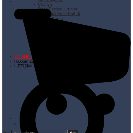
Çöp Şiş
İhraç Fazlası Ürünler
Kare Dipli Kese Kağıdı
Karton Çanta
Kilitli Torbalar
Kürdanlar
Metalize Poşetler
Pişirme Kağıdı
Plastik Poşetler
Streç Filmler
Temizlik Ürünleri
ONLINE SATIŞ
Hakkımızda
İLETİŞİM
0
Ara: