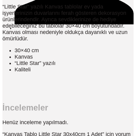
“Little Star” yazılı Kanvas tablolar ev yada
işyerlerinizin duvarlarını ferah gösteren dekorasyon
ürünlerindendir. Ayrıca sevdiklerinize de hediye
edebileceğiniz bu tablolar 30×40 cm boyutundadır.
Kanvas olması nedeniyle oldukça dayanıklı ve uzun
ömürlüdür.
30×40 cm
Kanvas
“Little Star” yazılı
Kaliteli
İncelemeler
Henüz inceleme yapılmadı.
“Kanvas Tablo Little Star 30x40cm 1 Adet” için yorum