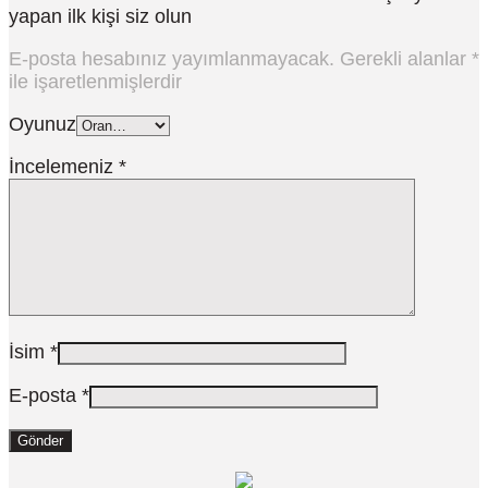
yapan ilk kişi siz olun
E-posta hesabınız yayımlanmayacak.
Gerekli alanlar
*
ile işaretlenmişlerdir
Oyunuz
İncelemeniz
*
İsim
*
E-posta
*