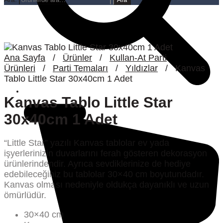
Ana Sayfa
/
Ürünler
/
Kullan-At Parti
Ürünleri
/
Parti Temaları
/
Yıldızlar
/
Kanvas
Tablo Little Star 30x40cm 1 Adet
Kanvas Tablo Little Star
30x40cm 1 Adet
“Little Star” yazılı Kanvas tablolar ev yada
işyerlerinizin duvarlarını ferah gösteren dekorasyon
ürünlerindendir. Ayrıca sevdiklerinize de hediye
edebileceğiniz bu tablolar 30×40 cm boyutundadır.
Kanvas olması nedeniyle oldukça dayanıklı ve uzun
ömürlüdür.
30×40 cm