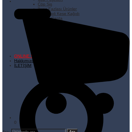
Çöp Şiş
İhraç Fazlası Ürünler
Kare Dipli Kese Kağıdı
Karton Çanta
Kilitli Torbalar
Kürdanlar
Metalize Poşetler
Pişirme Kağıdı
Plastik Poşetler
Streç Filmler
Temizlik Ürünleri
ONLINE SATIŞ
Hakkımızda
İLETİŞİM
0
Ara: