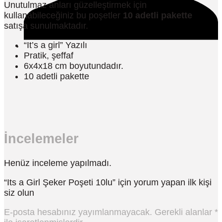
Unutulmaz anları güzelleştirmek için
kullanabileceğiniz bu poşetler
10 adetli pakette
satışa sunulmaktadır.
“It’s a girl” Yazılı
Pratik, şeffaf
6x4x18 cm boyutundadır.
10 adetli pakette
İncelemeler
Henüz inceleme yapılmadı.
“Its a Girl Şeker Poşeti 10lu” için yorum yapan ilk kişi
siz olun
E-posta hesabınız yayımlanmayacak.
Gerekli alanlar
*