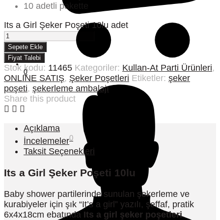
10 adetli pakette
Its a Girl Şeker Poşeti 10lu adet
Sepete Ekle
Fiyat Talebi
Stok kodu:
11465
Kategoriler:
Kullan-At Parti Ürünleri
,
0
ONLINE SATIŞ
,
Şeker Poşetleri
Etiketler:
şeker
poşeti
,
şekerleme ambalajı
Share this product
Açıklama
0
İncelemeler
Taksit Seçenekleri
Its a Girl Şeker Poşeti 10lu
Baby shower partilerinde sunulan şekerleme ve
kurabiyeler için şık “It’s a girl” yazılı, şeffaf, pratik
6x4x18cm ebatında
Its a girl şeker poşetleri
.