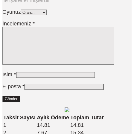
ile işaretlenmişlerdir
Oyunuz
İncelemeniz
*
İsim
*
E-posta
*
Taksit Sayısı
Aylık Ödeme
Toplam Tutar
1
14.81
14.81
2
7.67
15.34