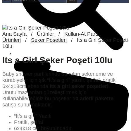
Ana Sayfa
/
Ürünler
/
Kullan-At Parti
Ürünleri
/
Şeker Poşetleri
/
Its a Girl Şeker Poşeti
10lu
Its a Girl Şeker Poşeti 10lu
Baby shower partilerinde sunulan şekerleme ve
kurabiyeler için şık “It’s a girl” yazılı, şeffaf, pratik
6x4x18cm ebatında
Its a girl şeker poşetleri
.
Unutulmaz anları güzelleştirmek için
kullanabileceğiniz bu poşetler
10 adetli pakette
satışa sunulmaktadır.
“It’s a girl” Yazılı
Pratik, şeffaf
6x4x18 cm boyutundadır.