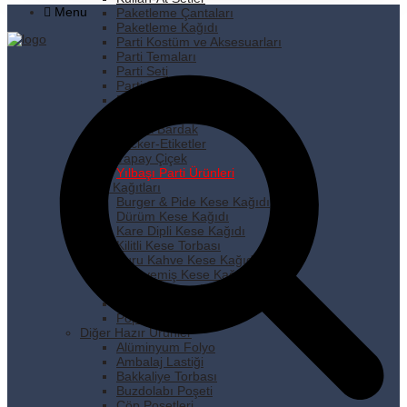
Menu
Paketleme Çantaları
Paketleme Kağıdı
Parti Kostüm ve Aksesuarları
Parti Temaları
Parti Seti
Parti Süsleri
Pipet
Plastik Tabak
Plastik Bardak
Sticker-Etiketler
Yapay Çiçek
Yılbaşı Parti Ürünleri
Kese Kağıtları
Burger & Pide Kese Kağıdı
Dürüm Kese Kağıdı
Kare Dipli Kese Kağıdı
Kilitli Kese Torbası
Kuru Kahve Kese Kağıdı
Kuruyemiş Kese Kağıdı
Pastane Kese Kağıdı
Pencereli Kese Kağıdı
Popcorn Kese Kağıdı
Diğer Hazır Ürünler
Alüminyum Folyo
Ambalaj Lastiği
Bakkaliye Torbası
Buzdolabı Poşeti
Çöp Poşetleri