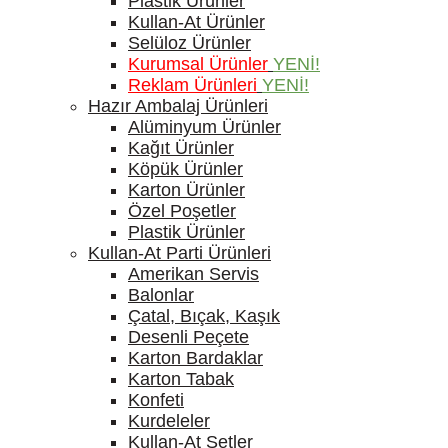
Plastik Ürünler
Kullan-At Ürünler
Selüloz Ürünler
Kurumsal Ürünler
YENİ!
Reklam Ürünleri
YENİ!
Hazır Ambalaj Ürünleri
Alüminyum Ürünler
Kağıt Ürünler
Köpük Ürünler
Karton Ürünler
Özel Poşetler
Plastik Ürünler
Kullan-At Parti Ürünleri
Amerikan Servis
Balonlar
Çatal, Bıçak, Kaşık
Desenli Peçete
Karton Bardaklar
Karton Tabak
Konfeti
Kurdeleler
Kullan-At Setler