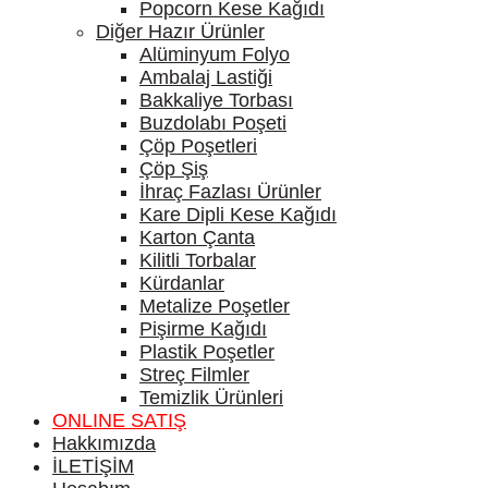
Popcorn Kese Kağıdı
Diğer Hazır Ürünler
Alüminyum Folyo
Ambalaj Lastiği
Bakkaliye Torbası
Buzdolabı Poşeti
Çöp Poşetleri
Çöp Şiş
İhraç Fazlası Ürünler
Kare Dipli Kese Kağıdı
Karton Çanta
Kilitli Torbalar
Kürdanlar
Metalize Poşetler
Pişirme Kağıdı
Plastik Poşetler
Streç Filmler
Temizlik Ürünleri
ONLINE SATIŞ
Hakkımızda
İLETİŞİM