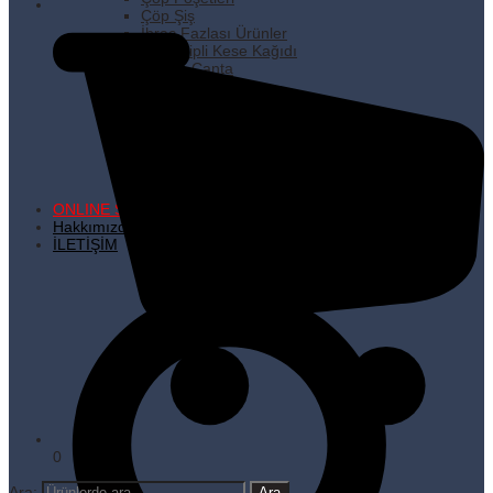
Çöp Şiş
İhraç Fazlası Ürünler
Kare Dipli Kese Kağıdı
Karton Çanta
Kilitli Torbalar
Kürdanlar
Metalize Poşetler
Pişirme Kağıdı
Plastik Poşetler
Streç Filmler
Temizlik Ürünleri
ONLINE SATIŞ
Hakkımızda
İLETİŞİM
0
Ara: