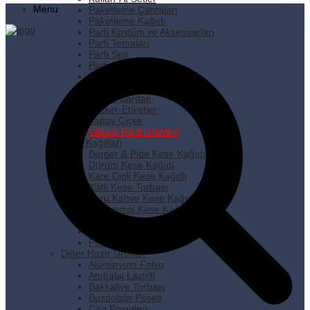
Menu
Paketleme Çantaları
Paketleme Kağıdı
Parti Kostüm ve Aksesuarları
Parti Temaları
Parti Seti
Parti Süsleri
Pipet
Plastik Tabak
Plastik Bardak
Sticker-Etiketler
Yapay Çiçek
Yılbaşı Parti Ürünleri
Kese Kağıtları
Burger & Pide Kese Kağıdı
Dürüm Kese Kağıdı
Kare Dipli Kese Kağıdı
Kilitli Kese Torbası
Kuru Kahve Kese Kağıdı
Kuruyemiş Kese Kağıdı
Pastane Kese Kağıdı
Pencereli Kese Kağıdı
Popcorn Kese Kağıdı
Diğer Hazır Ürünler
Alüminyum Folyo
Ambalaj Lastiği
Bakkaliye Torbası
Buzdolabı Poşeti
Çöp Poşetleri