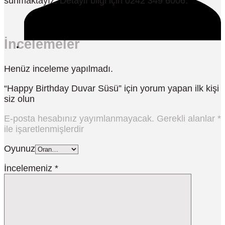
sunmaktayız. Detaylı bilgi için 0242 349 6006.
İncelemeler
Henüz inceleme yapılmadı.
“Happy Birthday Duvar Süsü” için yorum yapan ilk kişi
siz olun
E-posta hesabınız yayımlanmayacak.
Gerekli alanlar
*
ile işaretlenmişlerdir
Oyunuz
İncelemeniz
*