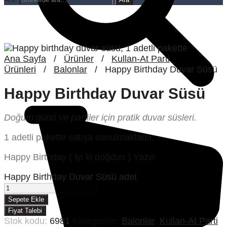
Ana Sayfa
/
Ürünler
/
Kullan-At Parti
Ürünleri
/
Balonlar
/
Happy Birthday Duvar Süsü
Happy Birthday Duvar Süsü
Doğum günü ve partiler için pratik duvar süsleri.
1 adetli pakette satışa sunulmaktadır.
Happy Birthday ( iyi ki doğdun ) Yazılı
Happy Birthday Duvar Süsü adet
Sepete Ekle
Fiyat Talebi
Stok kodu:
6981
Kategoriler:
Balonlar
,
Kullan-At Parti