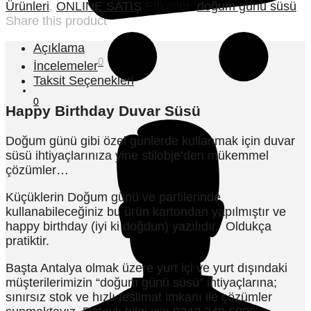
Ürünleri
,
ONLINE SATIŞ
Etiketler:
doğum günü süsü
Share this product
Açıklama
0
İncelemeler
Taksit Seçenekleri
0
Happy Birthday Duvar Süsü
Doğum günü gibi özel günlerde kullanmak için duvar
süsü ihtiyaçlarınıza yine stilobje’den mükemmel
çözümler…
Küçüklerin Doğum günü ve partilerinde
kullanabileceğiniz bu ürün kartondan yapılmıştır ve
happy birthday (iyi ki doğdun) yazılıdır. Oldukça
pratiktir.
Başta Antalya olmak üzere yurt içi ve yurt dışındaki
müşterilerimizin “doğum günü süsü” ihtiyaçlarına;
sınırsız stok ve hızlı teslimat imkanı ile çözümler