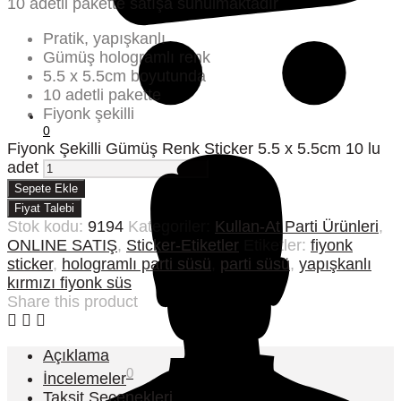
10 adetli pakette satışa sunulmaktadır
Pratik, yapışkanlı
Gümüş hologramlı renk
5.5 x 5.5cm boyutunda
10 adetli pakette
Fiyonk şekilli
0
Fiyonk Şekilli Gümüş Renk Sticker 5.5 x 5.5cm 10 lu
adet
Sepete Ekle
Fiyat Talebi
Stok kodu:
9194
Kategoriler:
Kullan-At Parti Ürünleri
,
ONLINE SATIŞ
,
Sticker-Etiketler
Etiketler:
fiyonk
sticker
,
hologramlı parti süsü
,
parti süsü
,
yapışkanlı
kırmızı fiyonk süs
Share this product
Açıklama
0
İncelemeler
Taksit Seçenekleri