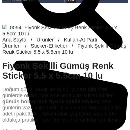
Ana Sayfa
/
Ürünler
/
Kullan-At Parti
Ürünleri
/
Sticker-Etiketler
/
Fiyonk Şekilli Gümüş
Renk Sticker 5.5 x 5.5cm 10 lu
Fiyonk Şekilli Gümüş Renk
Sticker 5.5 x 5.5cm 10 lu
Doğum günü, sevgililer günü, yılbaşı gibi özel
günlerde ortamı süsleme amacıyla kullanılabilen
gümüş hologramlı fiyonk şekilli sticker;
özel
günlerin vazgeçilmezidir. 5.5 x 5.5cm boyutunda 10
adetli pakettedir. Arkasındaki yapışkan sayesinde
oldukça pratiktir, istenilen yere rahatlıklar sabitlenir.