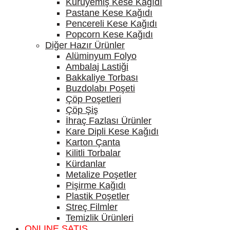
Kuruyemiş Kese Kağıdı
Pastane Kese Kağıdı
Pencereli Kese Kağıdı
Popcorn Kese Kağıdı
Diğer Hazır Ürünler
Alüminyum Folyo
Ambalaj Lastiği
Bakkaliye Torbası
Buzdolabı Poşeti
Çöp Poşetleri
Çöp Şiş
İhraç Fazlası Ürünler
Kare Dipli Kese Kağıdı
Karton Çanta
Kilitli Torbalar
Kürdanlar
Metalize Poşetler
Pişirme Kağıdı
Plastik Poşetler
Streç Filmler
Temizlik Ürünleri
ONLINE SATIŞ