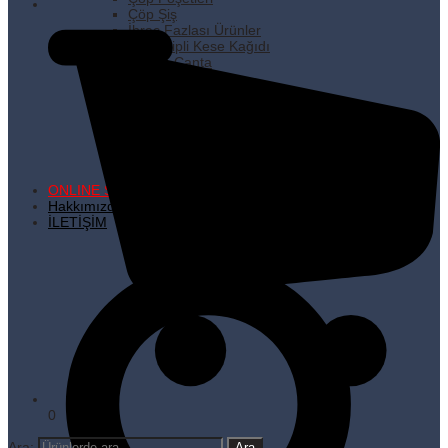
Çöp Şiş
İhraç Fazlası Ürünler
Kare Dipli Kese Kağıdı
Karton Çanta
Kilitli Torbalar
Kürdanlar
Metalize Poşetler
Pişirme Kağıdı
Plastik Poşetler
Streç Filmler
Temizlik Ürünleri
ONLINE SATIŞ
Hakkımızda
İLETİŞİM
0
Ara: