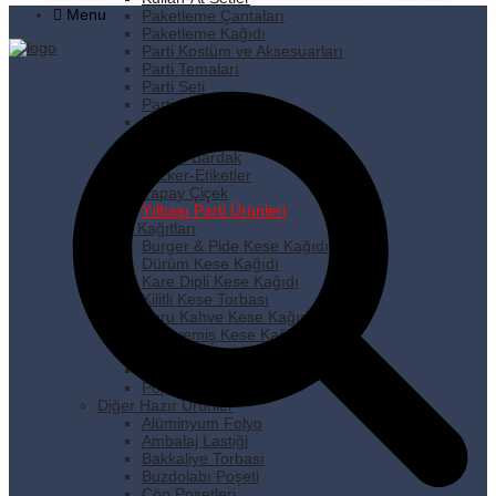
Menu
Paketleme Çantaları
Paketleme Kağıdı
Parti Kostüm ve Aksesuarları
Parti Temaları
Parti Seti
Parti Süsleri
Pipet
Plastik Tabak
Plastik Bardak
Sticker-Etiketler
Yapay Çiçek
Yılbaşı Parti Ürünleri
Kese Kağıtları
Burger & Pide Kese Kağıdı
Dürüm Kese Kağıdı
Kare Dipli Kese Kağıdı
Kilitli Kese Torbası
Kuru Kahve Kese Kağıdı
Kuruyemiş Kese Kağıdı
Pastane Kese Kağıdı
Pencereli Kese Kağıdı
Popcorn Kese Kağıdı
Diğer Hazır Ürünler
Alüminyum Folyo
Ambalaj Lastiği
Bakkaliye Torbası
Buzdolabı Poşeti
Çöp Poşetleri