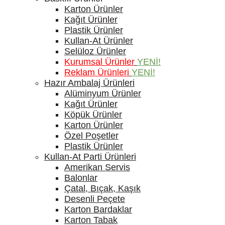
Karton Ürünler
Kağıt Ürünler
Plastik Ürünler
Kullan-At Ürünler
Selüloz Ürünler
Kurumsal Ürünler
YENİ!
Reklam Ürünleri
YENİ!
Hazır Ambalaj Ürünleri
Alüminyum Ürünler
Kağıt Ürünler
Köpük Ürünler
Karton Ürünler
Özel Poşetler
Plastik Ürünler
Kullan-At Parti Ürünleri
Amerikan Servis
Balonlar
Çatal, Bıçak, Kaşık
Desenli Peçete
Karton Bardaklar
Karton Tabak