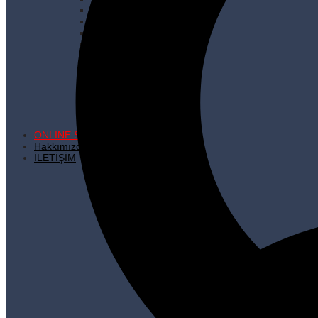
Çöp Şiş
İhraç Fazlası Ürünler
Kare Dipli Kese Kağıdı
Karton Çanta
Kilitli Torbalar
Kürdanlar
Metalize Poşetler
Pişirme Kağıdı
Plastik Poşetler
Streç Filmler
Temizlik Ürünleri
ONLINE SATIŞ
Hakkımızda
İLETİŞİM