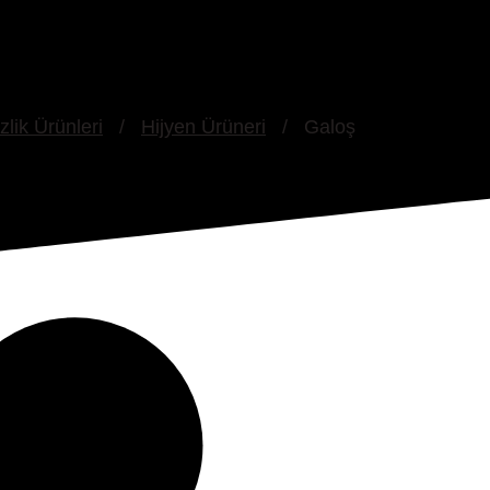
zlik Ürünleri
/
Hijyen Ürüneri
/
Galoş