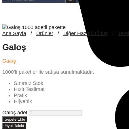
Ana Sayfa
/
Ürünler
/
Diğer Hazır Ürünler
/
Temi
Galoş
Galoş
1000’li paketler ile satışa sunulmaktadır.
Sınırsız Stok
Hızlı Teslimat
Pratik
Hijyenik
Galoş adet
Sepete Ekle
Fiyat Talebi