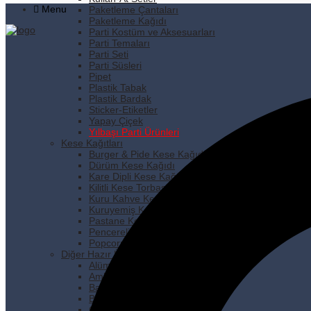
Menu
Paketleme Çantaları
Paketleme Kağıdı
Parti Kostüm ve Aksesuarları
Parti Temaları
Parti Seti
Parti Süsleri
Pipet
Plastik Tabak
Plastik Bardak
Sticker-Etiketler
Yapay Çiçek
Yılbaşı Parti Ürünleri
Kese Kağıtları
Burger & Pide Kese Kağıdı
Dürüm Kese Kağıdı
Kare Dipli Kese Kağıdı
Kilitli Kese Torbası
Kuru Kahve Kese Kağıdı
Kuruyemiş Kese Kağıdı
Pastane Kese Kağıdı
Pencereli Kese Kağıdı
Popcorn Kese Kağıdı
Diğer Hazır Ürünler
Alüminyum Folyo
Ambalaj Lastiği
Bakkaliye Torbası
Buzdolabı Poşeti
Çöp Poşetleri