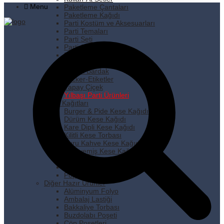
Menu
Paketleme Çantaları
Paketleme Kağıdı
Parti Kostüm ve Aksesuarları
Parti Temaları
Parti Seti
Parti Süsleri
Pipet
Plastik Tabak
Plastik Bardak
Sticker-Etiketler
Yapay Çiçek
Yılbaşı Parti Ürünleri
Kese Kağıtları
Burger & Pide Kese Kağıdı
Dürüm Kese Kağıdı
Kare Dipli Kese Kağıdı
Kilitli Kese Torbası
Kuru Kahve Kese Kağıdı
Kuruyemiş Kese Kağıdı
Pastane Kese Kağıdı
Pencereli Kese Kağıdı
Popcorn Kese Kağıdı
Diğer Hazır Ürünler
Alüminyum Folyo
Ambalaj Lastiği
Bakkaliye Torbası
Buzdolabı Poşeti
Çöp Poşetleri