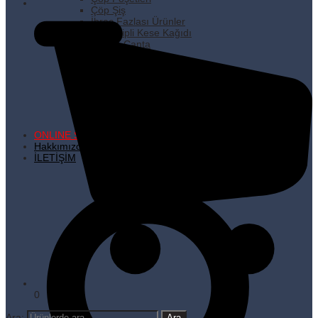
Çöp Şiş
İhraç Fazlası Ürünler
Kare Dipli Kese Kağıdı
Karton Çanta
Kilitli Torbalar
Kürdanlar
Metalize Poşetler
Pişirme Kağıdı
Plastik Poşetler
Streç Filmler
Temizlik Ürünleri
ONLINE SATIŞ
Hakkımızda
İLETİŞİM
0
Ara: