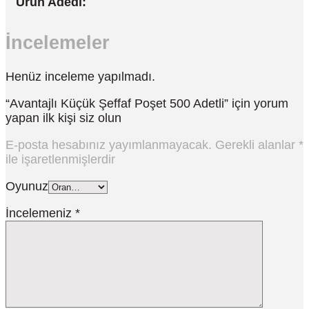
Ürün Adedi:
İncelemeler
Henüz inceleme yapılmadı.
“Avantajlı Küçük Şeffaf Poşet 500 Adetli” için yorum
yapan ilk kişi siz olun
E-posta hesabınız yayımlanmayacak.
Gerekli alanlar
*
ile işaretlenmişlerdir
Oyunuz
İncelemeniz
*