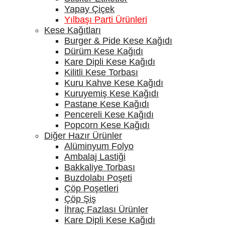
Yapay Çiçek
Yılbaşı Parti Ürünleri
Kese Kağıtları
Burger & Pide Kese Kağıdı
Dürüm Kese Kağıdı
Kare Dipli Kese Kağıdı
Kilitli Kese Torbası
Kuru Kahve Kese Kağıdı
Kuruyemiş Kese Kağıdı
Pastane Kese Kağıdı
Pencereli Kese Kağıdı
Popcorn Kese Kağıdı
Diğer Hazır Ürünler
Alüminyum Folyo
Ambalaj Lastiği
Bakkaliye Torbası
Buzdolabı Poşeti
Çöp Poşetleri
Çöp Şiş
İhraç Fazlası Ürünler
Kare Dipli Kese Kağıdı