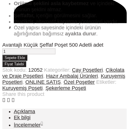
Orijinal şeklini asla kaybetmez
ve içindeki
ürünün şeklini almaz.
Şeffaftır,
içeriğin görülmesini sağlar.
Pratiktir,
alternatif kapatma yöntemleri vardır.
Özel yapısı sayesinde içindeki ürünün
ağırlığından bağımsız
ayakta durur
.
Avantajlı Küçük Şeffaf Poşet 500 Adetli adet
Sepete Ekle
Fiyat Talebi
Stok kodu:
12052
Kategoriler:
Çay Poşetleri
,
Çikolata
ve Draje Poşetleri
,
Hazır Ambalaj Ürünleri
,
Kuruyemiş
Poşetleri
,
ONLINE SATIŞ
,
Özel Poşetler
Etiketler:
Kuruyemiş Poşeti
,
Şekerleme Poşeti
Share this product
Açıklama
Ek bilgi
0
İncelemeler