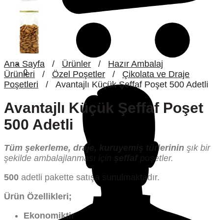
Ana Sayfa
/
Ürünler
/
Hazır Ambalaj
0
Ürünleri
/
Özel Poşetler
/
Çikolata ve Draje
Poşetleri
/
Avantajlı Küçük Şeffaf Poşet 500 Adetli
Avantajlı Küçük Şeffaf Poşet
500 Adetli
Tüm şekerleme, draje, kuruyemiş türlerinin
şık bir
şekilde ambalajlanması için
şeffaf
poşetler.
500
adetli pakette satışa sunulmaktadır.
Ürün Özellikleri;
Ekonomiktir