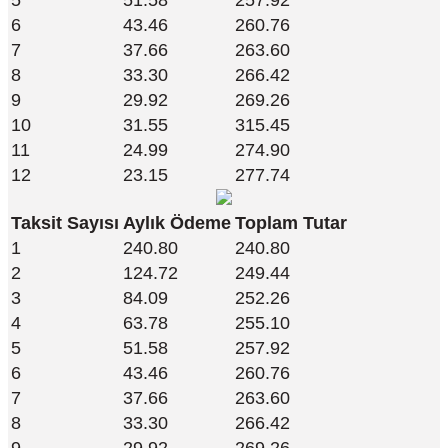
6
43.46
260.76
7
37.66
263.60
8
33.30
266.42
9
29.92
269.26
10
31.55
315.45
11
24.99
274.90
12
23.15
277.74
Taksit Sayısı
Aylık Ödeme
Toplam Tutar
1
240.80
240.80
2
124.72
249.44
3
84.09
252.26
4
63.78
255.10
5
51.58
257.92
6
43.46
260.76
7
37.66
263.60
8
33.30
266.42
9
29.92
269.26